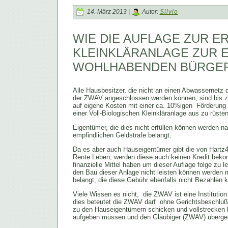
14. März 2013 |
Autor:
Silvio
WIE DIE AUFLAGE ZUR E
KLEINKLÄRANLAGE ZUR 
WOHLHABENDEN BÜRGER
Alle Hausbesitzer, die nicht an einen Abwassernetz 
der ZWAV angeschlossen werden können, sind bis zu
auf eigene Kosten mit einer ca. 10%igen Förderung
einer Voll-Biologischen Kleinkläranlage aus zu rüsten
Eigentümer, die dies nicht erfüllen können werden na
empfindlichen Geldstrafe belangt.
Da es aber auch Hauseigentümer gibt die von Hartz4
Rente Leben, werden diese auch keinen Kredit bek
finanzielle Mittel haben um dieser Auflage folge zu l
den Bau dieser Anlage nicht leisten können werden m
belangt, die diese Gebühr ebenfalls nicht Bezahlen 
Viele Wissen es nicht, die ZWAV ist eine Institution
dies beteutet die ZWAV darf ohne Gerichtsbeschluß 
zu den Hauseigentümern schicken und vollstrecken l
aufgeben müssen und den Gläubiger (ZWAV) überge