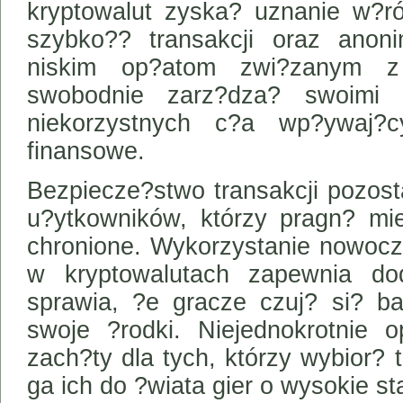
kryptowalut zyska? uznanie w?ró
szybko?? transakcji oraz anon
niskim op?atom zwi?zanym z 
swobodnie zarz?dza? swoimi 
niekorzystnych c?a wp?ywaj?
finansowe.
Bezpiecze?stwo transakcji pozos
u?ytkowników, którzy pragn? m
chronione. Wykorzystanie nowocze
w kryptowalutach zapewnia do
sprawia, ?e gracze czuj? si? ba
swoje ?rodki. Niejednokrotnie op
zach?ty dla tych, którzy wybior? 
ga ich do ?wiata gier o wysokie st