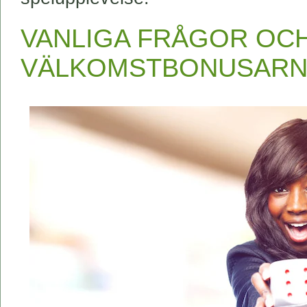
VANLIGA FRÅGOR OC
VÄLKOMSTBONUSARN