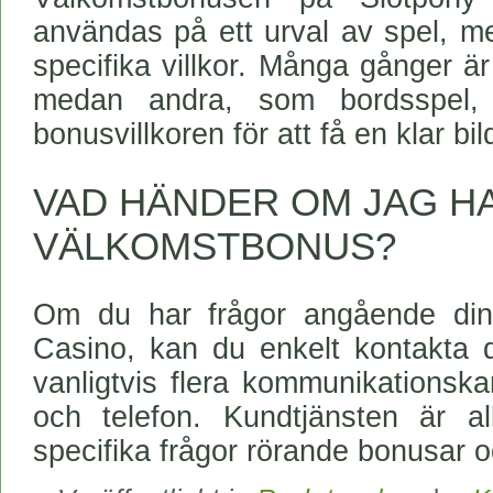
användas på ett urval av spel, men
specifika villkor. Många gånger är 
medan andra, som bordsspel,
bonusvillkoren för att få en klar bi
VAD HÄNDER OM JAG H
VÄLKOMSTBONUS?
Om du har frågor angående din
Casino, kan du enkelt kontakta d
vanligtvis flera kommunikationska
och telefon. Kundtjänsten är all
specifika frågor rörande bonusar o