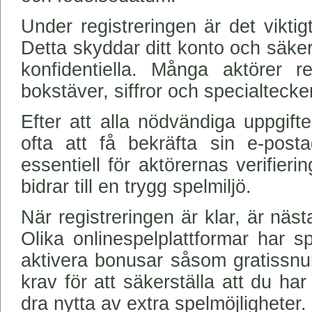
Under registreringen är det viktigt
Detta skyddar ditt konto och säkerst
konfidentiella. Många aktörer 
bokstäver, siffror och specialteck
Efter att alla nödvändiga uppgifte
ofta att få bekräfta sin e-post
essentiell för aktörernas verifierin
bidrar till en trygg spelmiljö.
När registreringen är klar, är näst
Olika onlinespelplattformar har sp
aktivera bonusar såsom gratissnur
krav för att säkerställa att du har
dra nytta av extra spelmöjligheter.