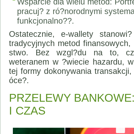
Wsparcie dla wielu metod: Portf
pracuj? z ró?norodnymi systema
funkcjonalno??.
Ostatecznie, e-wallety stanowi
tradycyjnych metod finansowych, 
stwo. Bez wzgl?du na to, cz
weteranem w ?wiecie hazardu, w
tej formy dokonywania transakcji,
óce?.
PRZELEWY BANKOWE:
I CZAS