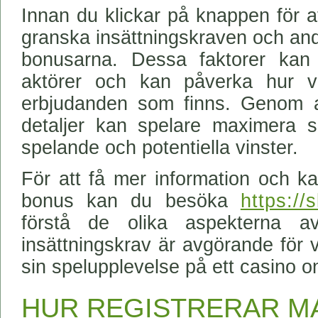
Innan du klickar på knappen för att
granska insättningskraven och andr
bonusarna. Dessa faktorer kan v
aktörer och kan påverka hur 
erbjudanden som finns. Genom a
detaljer kan spelare maximera si
spelande och potentiella vinster.
För att få mer information och ka
bonus kan du besöka
https://
förstå de olika aspekterna av
insättningskrav är avgörande för v
sin spelupplevelse på ett casino on
HUR REGISTRERAR MA