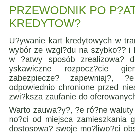
PRZEWODNIK PO P?A
KREDYTOW?
U?ywanie kart kredytowych w tran
wybór ze wzgl?du na szybko?? i 
w ?atwy sposób zrealizowa? d
yskawiczne rozpocz?cie gi
zabezpiecze? zapewniaj?, 
odpowiednio chronione przed ni
zwi?ksza zaufanie do oferowanyc
Warto zauwa?y?, ?e ró?ne walut
no?ci od miejsca zamieszkania gr
dostosowa? swoje mo?liwo?ci obs?