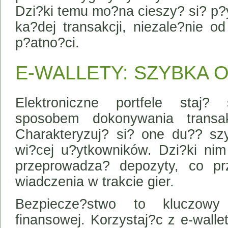
Dzi?ki temu mo?na cieszy? si? p?
ka?dej transakcji, niezale?nie
p?atno?ci.
E-WALLETY: SZYBKA 
Elektroniczne portfele staj?
sposobem dokonywania transa
Charakteryzuj? si? one du?? sz
wi?cej u?ytkowników. Dzi?ki ni
przeprowadza? depozyty, co p
wiadczenia w trakcie gier.
Bezpiecze?stwo to kluczowy 
finansowej. Korzystaj?c z e-wall