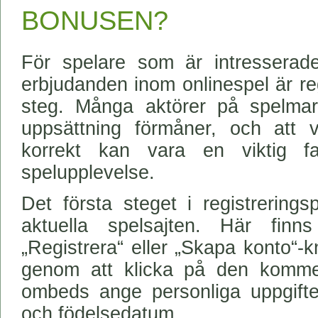
BONUSEN?
För spelare som är intresserade
erbjudanden inom onlinespel är re
steg. Många aktörer på spelmar
uppsättning förmåner, och att 
korrekt kan vara en viktig f
spelupplevelse.
Det första steget i registrering
aktuella spelsajten. Här finn
„Registrera“ eller „Skapa konto“-kn
genom att klicka på den kommer
ombeds ange personliga uppgift
och födelsedatum.