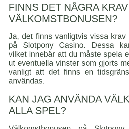
FINNS DET NÅGRA KRAV
VÄLKOMSTBONUSEN?
Ja, det finns vanligtvis vissa kra
på Slotpony Casino. Dessa kan
vilket innebär att du måste spela e
ut eventuella vinster som gjorts 
vanligt att det finns en tidsgrä
användas.
KAN JAG ANVÄNDA VÄL
ALLA SPEL?
Välkomstbonusen på Slotpony