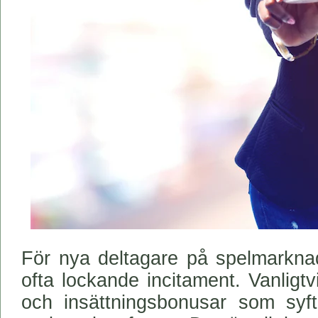
För nya deltagare på spelmarknad
ofta lockande incitament. Vanligtv
och insättningsbonusar som syftar