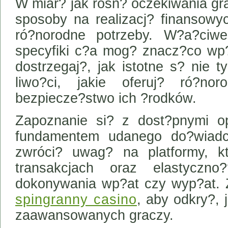
W miar? jak rosn? oczekiwania gra
sposoby na realizacj? finansowyc
ró?norodne potrzeby. W?a?ciw
specyfiki c?a mog? znacz?co wp
dostrzegaj?, jak istotne s? nie 
liwo?ci, jakie oferuj? ró?no
bezpiecze?stwo ich ?rodków.
Zapoznanie si? z dost?pnymi op
fundamentem udanego do?wiadc
zwróci? uwag? na platformy, kt
transakcjach oraz elastyczn
dokonywania wp?at czy wyp?at.
spingranny casino
, aby odkry?, 
zaawansowanych graczy.