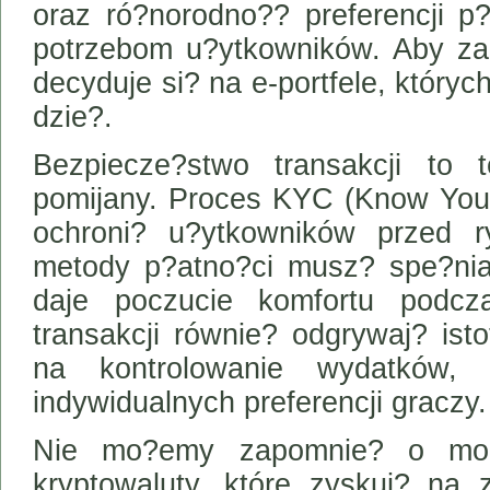
oraz ró?norodno?? preferencji p?
potrzebom u?ytkowników. Aby za
decyduje si? na e-portfele, któryc
dzie?.
Bezpiecze?stwo transakcji to
pomijany. Proces KYC (Know Your
ochroni? u?ytkowników przed r
metody p?atno?ci musz? spe?nia
daje poczucie komfortu podcza
transakcji równie? odgrywaj? ist
na kontrolowanie wydatków,
indywidualnych preferencji graczy.
Nie mo?emy zapomnie? o mo?li
kryptowaluty, które zyskuj? na