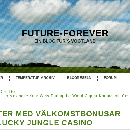
FUTURE-FOREVER
EIN BLOG FÜR´S VOGTLAND
ER
TEMPERATUR-ARCHIV
BLOGREGELN
FORUM
 Credito
es to Maximize Your Wins During the World Cup at Katanaspin Cas
STER MED VÄLKOMSTBONUSAR
LUCKY JUNGLE CASINO