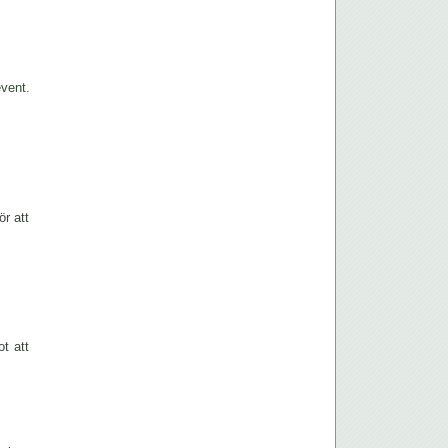
vent.
ör att
ot att