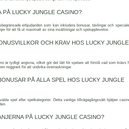
 PÅ LUCKY JUNGLE CASINO?
begränsade erbjudanden som kan inkludera bonusar, tävlingar och speciale
er för att få ut maximalt av sina insättningar och spelupplevelse.
BONUSVILLKOR OCH KRAV HOS LUCKY JUNGLE
är tydligt angivna, vilket gör det lätt för spelare att förstå vad som krävs f
oren noggrant för att undvika överraskningar.
ONUSAR PÅ ALLA SPEL HOS LUCKY JUNGLE
alda spel eller spelkategorier. Detta vanliga tillvägagångssätt hjälper casin
den.
NJERNA PÅ LUCKY JUNGLE CASINO?