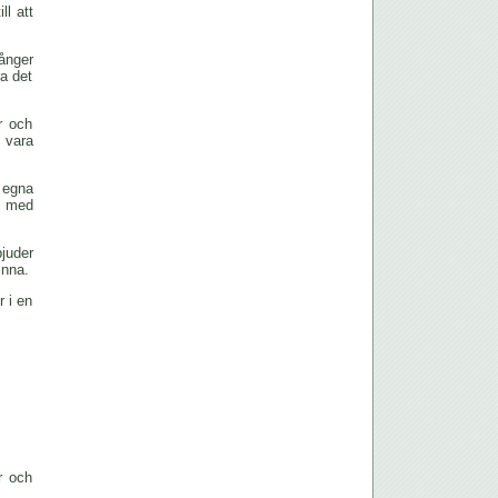
ll att
ånger
a det
r och
 vara
 egna
g med
juder
inna.
r i en
r och