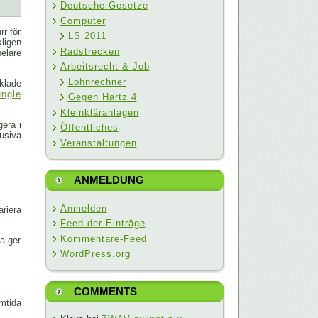
Deutsche Gesetze
Computer
r för
LS 2011
kligen
Radstrecken
elare
Arbeitsrecht & Job
Lohnrechner
klade
ngle
Gegen Hartz 4
Kleinkläranlagen
era i
Öffentliches
usiva
Veranstaltungen
ANMELDUNG
Anmelden
riera
Feed der Einträge
Kommentare-Feed
ta ger
WordPress.org
COMMENTS
mtida