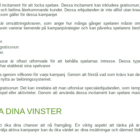
d incitament för att locka spelare. Dessa incitament kan inkludera gratissnur
 och belöna återkommande kunder. Dessa erbjudanden är inte alltid utan krav
 som gäller för dessa kampanjer.
ll är omsättningskraven, som anger hur många gånger spelaren måste om
ven varierar beroende på kampanjstrategier och kan påverka spelarens beslu
r.
ratissnurr.
er.
usar är oftast utformade för att behålla spelarnas intresse. Dessa typ
har etablerat sina spelvanor.
a igenom villkoren för varje kampanj. Genom att förstå vad som krävs kan de 
a nytta av belöningssystemet.
 gratissnurr. Det kan innebära att man utforskar specialerbjudanden, som tem
 spel eller aktiviteter. Genom att använda dessa incitament kan spelare max
A DINA VINSTER
att öka dina chanser att nå framgång. En viktig aspekt att tänka på är
älja aktiva kampanjer kan du öka värdet av dina insättningar och därmed förb