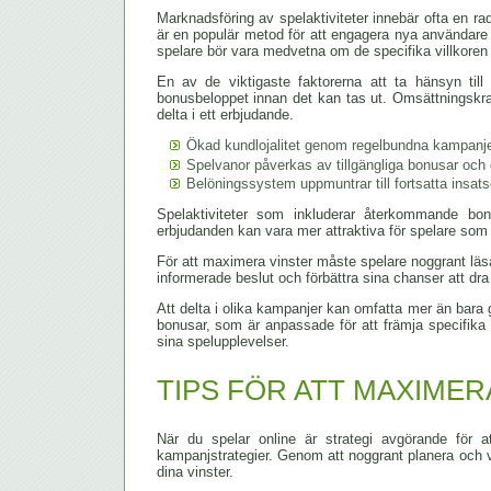
Marknadsföring av spelaktiviteter innebär ofta en ra
är en populär metod för att engagera nya användare
spelare bör vara medvetna om de specifika villkoren
En av de viktigaste faktorerna att ta hänsyn ti
bonusbeloppet innan det kan tas ut. Omsättningskra
delta i ett erbjudande.
Ökad kundlojalitet genom regelbundna kampanje
Spelvanor påverkas av tillgängliga bonusar och g
Belöningssystem uppmuntrar till fortsatta insats
Spelaktiviteter som inkluderar återkommande bon
erbjudanden kan vara mer attraktiva för spelare som 
För att maximera vinster måste spelare noggrant läs
informerade beslut och förbättra sina chanser att dr
Att delta i olika kampanjer kan omfatta mer än bara
bonusar, som är anpassade för att främja specifika
sina spelupplevelser.
TIPS FÖR ATT MAXIMER
När du spelar online är strategi avgörande för 
kampanjstrategier. Genom att noggrant planera och v
dina vinster.