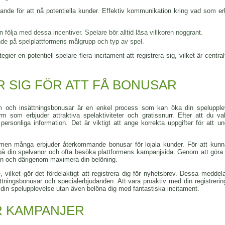
nde för att nå potentiella kunder. Effektiv kommunikation kring vad som er
 följa med dessa incentiver. Spelare bör alltid läsa villkoren noggrant.
nde på spelplattformens målgrupp och typ av spel.
r en potentiell spelare flera incitament att registrera sig, vilket är central
 SIG FÖR ATT FÅ BONUSAR
tem och insättningsbonusar är en enkel process som kan öka din spelupple
orm som erbjuder attraktiva spelaktiviteter och gratissnurr. Efter att du va
personliga information. Det är viktigt att ange korrekta uppgifter för att u
r, men många erbjuder återkommande bonusar för lojala kunder. För att kunn
l på din spelvanor och ofta besöka plattformens kampanjsida. Genom att göra 
en och därigenom maximera din belöning.
vilket gör det fördelaktigt att registrera dig för nyhetsbrev. Dessa meddel
tningsbonusar och specialerbjudanden. Att vara proaktiv med din registrerin
a din spelupplevelse utan även belöna dig med fantastiska incitament.
R KAMPANJER