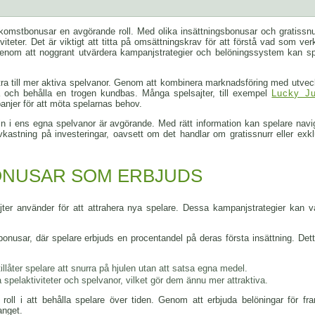
lkomstbonusar en avgörande roll. Med olika insättningsbonusar och gratissnur
iteter. Det är viktigt att titta på omsättningskrav för att förstå vad som ver
 Genom att noggrant utvärdera kampanjstrategier och belöningssystem kan sp
ra till mer aktiva spelvanor. Genom att kombinera marknadsföring med utvec
ra och behålla en trogen kundbas. Många spelsajter, till exempel
Lucky Ju
panjer för att möta spelarnas behov.
in i ens egna spelvanor är avgörande. Med rätt information kan spelare navig
vkastning på investeringar, oavsett om det handlar om gratissnurr eller exkl
ONUSAR SOM ERBJUDS
ter använder för att attrahera nya spelare. Dessa kampanjstrategier kan va
bonusar, där spelare erbjuds en procentandel på deras första insättning. Det
tillåter spelare att snurra på hjulen utan att satsa egna medel.
 spelaktiviteter och spelvanor, vilket gör dem ännu mer attraktiva.
ll i att behålla spelare över tiden. Genom att erbjuda belöningar för fra
anget.